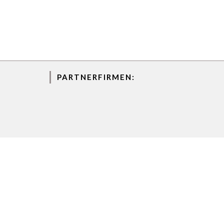
PARTNERFIRMEN:
Copyright@ Springfield Projekt GmbH & Co. KG