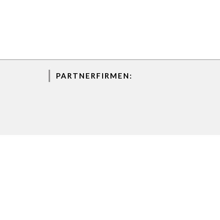
PARTNERFIRMEN:
Copyright@ Springfield Projekt GmbH & Co. KG